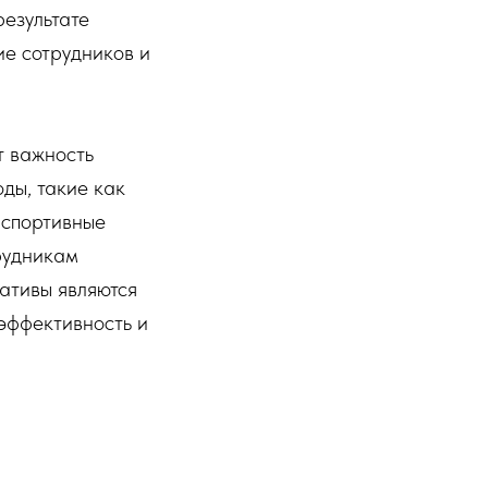
результате
ие сотрудников и
т важность
ды, такие как
 спортивные
рудникам
иативы являются
эффективность и