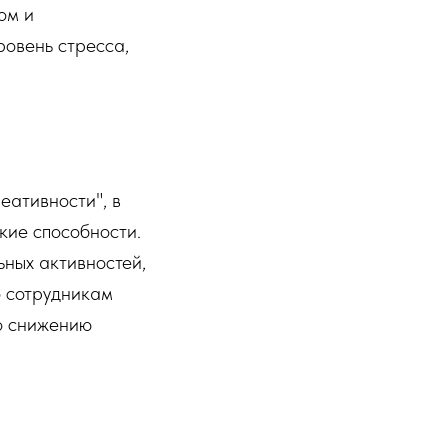
ом и
ровень стресса,
еативности", в
кие способности.
ных активностей,
о сотрудникам
ло снижению