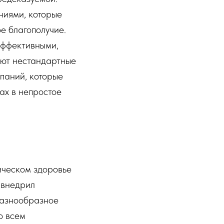
ниями, которые
е благополучие.
эффективными,
яют нестандартные
паний, которые
ах в непростое
ическом здоровье
 внедрил
разнообразное
о всем