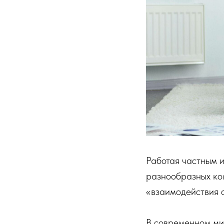
Работая частным 
разнообразных ком
«взаимодействия 
В современном ми