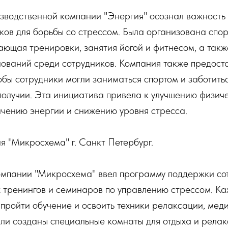
изводственной компании "Энергия" осознал важность
ков для борьбы со стрессом. Была организована спо
ающая тренировки, занятия йогой и фитнесом, а так
нований среди сотрудников. Компания также предост
обы сотрудники могли заниматься спортом и заботить
олучии. Эта инициатива привела к улучшению физиче
ичению энергии и снижению уровня стресса.
ия "Микросхема" г. Санкт Петербург.
омпании "Микросхема" ввел программу поддержки со
 тренингов и семинаров по управлению стрессом. Ка
пройти обучение и освоить техники релаксации, мед
ли созданы специальные комнаты для отдыха и релак