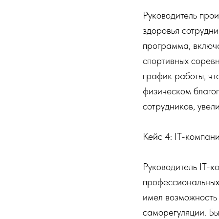
Руководитель про
здоровья сотрудни
программа, включ
спортивных сорев
график работы, чт
физическом благоп
сотрудников, увел
Кейс 4: IT-компан
Руководитель IT-к
профессиональных
имел возможность 
саморегуляции. Бы