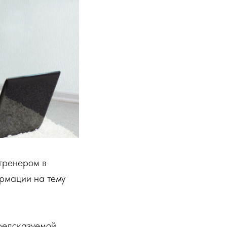
тренером в
ормации на тему
редсказуемой.