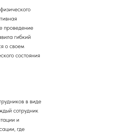
 физического
ртивная
же проведение
авила гибкий
ся о своем
ского состояния
трудников в виде
ждый сотрудник
итации и
сации, где