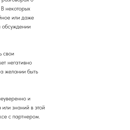
 В некоторых
йное или даже
и обсуждении
ь свои
жет негативно
на желании быть
неуверенно и
 или знаний в этой
ксе с партнером.