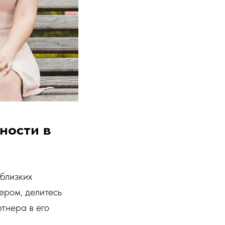
ности в
 близких
ером, делитесь
ртнера в его