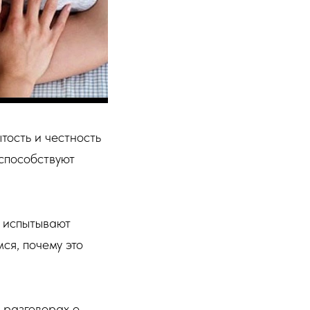
тость и честность
способствуют
ы испытывают
ся, почему это
 разговорах о