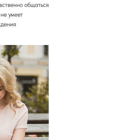
вственно общаться
 не умеет
ждения