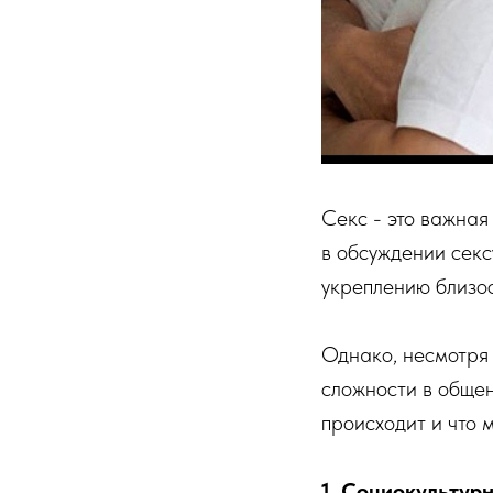
Секс - это важная
в обсуждении сек
укреплению близос
Однако, несмотря 
сложности в общен
происходит и что 
1. Социокультур